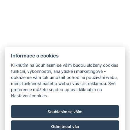
Informace o cookies
Resort Jezerní
Kliknutím na Souhlasím se vším budou uloženy cookies
funkční, výkonnostní, analytické i marketingové -
Na Svahu 157
dokážeme vám tak umožnit pohodlné používání webu,
340 04 Železná ruda
měřit funkčnost našeho webu i vás cílit reklamou. Své
preference můžete snadno upravit kliknutím na
Tel:
+420 739 259 702
Nastavení cookies.
E-mail:
jezerni.rezidence@seznam.cz
VOP a ubytovací řád
Souhlasím se vším
Odmítnout vše