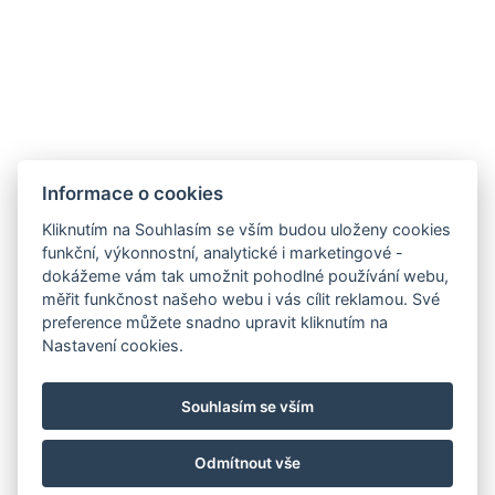
Informace o cookies
Resort Jezerní
Kliknutím na Souhlasím se vším budou uloženy cookies
funkční, výkonnostní, analytické i marketingové -
Na Svahu 157
dokážeme vám tak umožnit pohodlné používání webu,
340 04 Železná ruda
měřit funkčnost našeho webu i vás cílit reklamou. Své
preference můžete snadno upravit kliknutím na
Tel:
+420 739 259 702
Nastavení cookies.
E-mail:
jezerni.rezidence@seznam.cz
VOP a ubytovací řád
Souhlasím se vším
Odmítnout vše