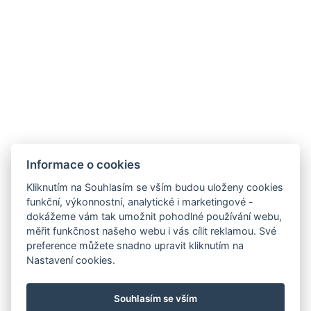
Informace o cookies
Resort Jezerní
Kliknutím na Souhlasím se vším budou uloženy cookies
funkční, výkonnostní, analytické i marketingové -
Na Svahu 157
dokážeme vám tak umožnit pohodlné používání webu,
340 04 Železná ruda
měřit funkčnost našeho webu i vás cílit reklamou. Své
preference můžete snadno upravit kliknutím na
Tel:
+420 739 259 702
Nastavení cookies.
E-mail:
jezerni.rezidence@seznam.cz
VOP a ubytovací řád
Souhlasím se vším