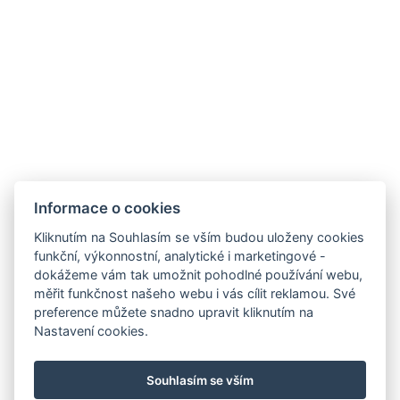
Informace o cookies
Resort Jezerní
Kliknutím na Souhlasím se vším budou uloženy cookies
funkční, výkonnostní, analytické i marketingové -
Na Svahu 157
dokážeme vám tak umožnit pohodlné používání webu,
340 04 Železná ruda
měřit funkčnost našeho webu i vás cílit reklamou. Své
preference můžete snadno upravit kliknutím na
Tel:
+420 739 259 702
Nastavení cookies.
E-mail:
jezerni.rezidence@seznam.cz
VOP a ubytovací řád
Souhlasím se vším